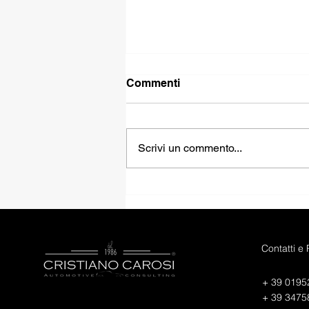
Commenti
Scrivi un commento...
FIAT PANDINA HYBRID
ICON
Contatti e
+ 39 0195
+ 39 3475