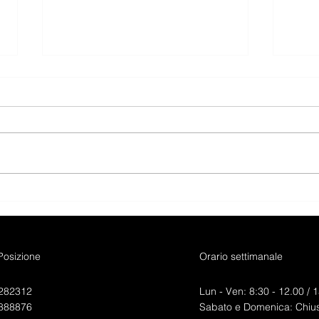
AUDI Q3 SPORTBACK 40
AUD
TFSI QUATTRO S-TRONIC
ADV
S-LINE EDITION
EXCLUSIVE.
 Posizione
Orario settimanale
282312
Lun - Ven: 8:30 - 12.00 /
1
888876
Sabato e Domenica: Chius