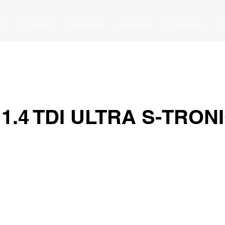
e
Chi siamo
Recensioni
Accessori
Consegne
Co
 1.4 TDI ULTRA S-TRON