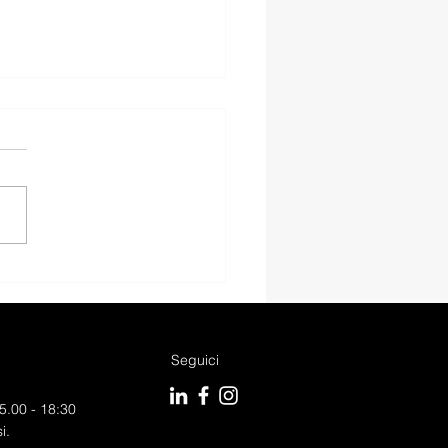
I Q2 ADMIRED
ANCED S-TRONIC.
Seguici
5.00 - 18:30
i.