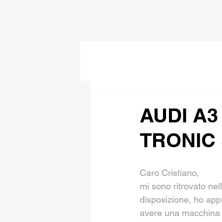
Hom
AUDI A3
TRONIC 
Caro Cristiano,
mi sono ritrovato ne
disposizione, ho app
avere una macchina f