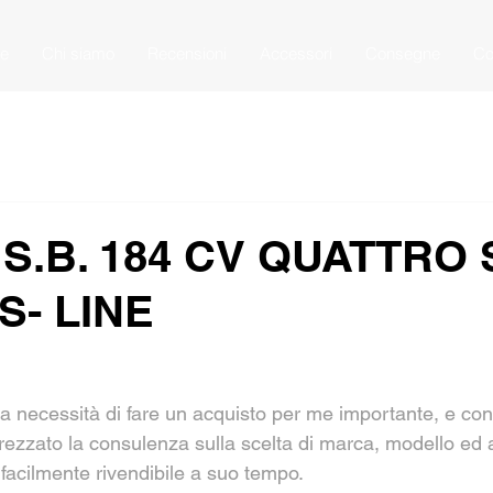
e
Chi siamo
Recensioni
Accessori
Consegne
Co
 S.B. 184 CV QUATTRO 
S- LINE
lla necessità di fare un acquisto per me importante, e co
rezzato la consulenza sulla scelta di marca, modello ed 
acilmente rivendibile a suo tempo.