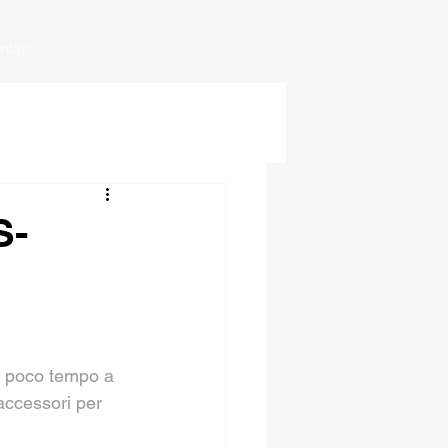
ntatti
S-
n poco tempo a 
accessori per 