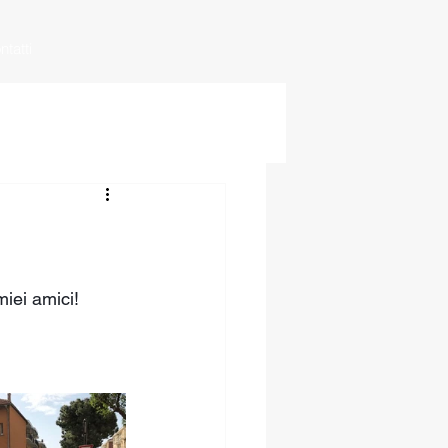
ntatti
miei amici!