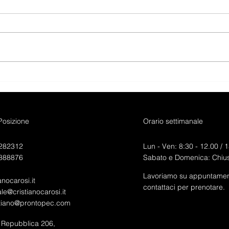
AUDI Q3 SPORTBACK 40
AUD
TFSI QUATTRO S-TRONIC
ADV
S-LINE EDITION
EXCLUSIVE.
 Posizione
Orario settimanale
282312
Lun - Ven: 8:30 - 12.00 /
1
888876
Sabato e Domenica: Chius
Lavoriamo su appuntamen
anocarosi.it
contattaci per prenotare.
e@cristianocarosi.it
stiano@prontopec.com
a Repubblica 206,