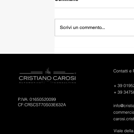
Scrivi un commento...
FIAT PANDINA HYBRID
ICON
Contatti e
+ 39 0195
+ 39 3475
P.IVA: 01650520099
CF:CRSCST70S03E632A
info@cristi
commercial
carosi.cri
Viale dell