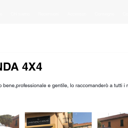
e
Chi siamo
Recensioni
Accessori
Consegne
Co
NDA 4X4
 bene,professionale e gentile, lo raccomanderò a tutti i 