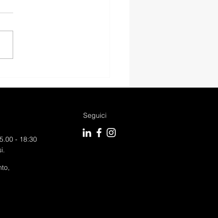
I Q2 ADMIRED
ANCED S-TRONIC.
Seguici
5.00 - 18:30
i.
to,