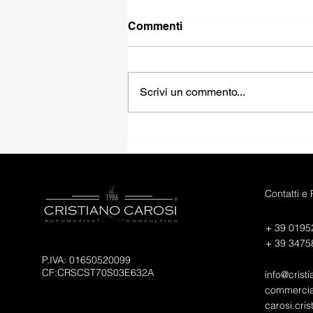
Commenti
Scrivi un commento...
FIAT PANDINA HYBRID
ICON
Contatti e
+ 39 0195
+ 39 3475
P.IVA: 01650520099
CF:CRSCST70S03E632A
info@cristi
commercial
carosi.cri