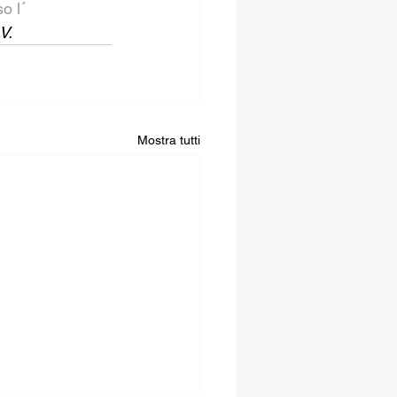
o l´ 
V.
Mostra tutti