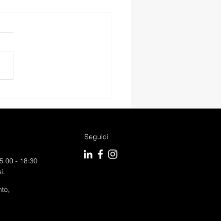
I Q2 ADMIRED
ANCED S-TRONIC.
Seguici
5.00 - 18:30
i.
to,