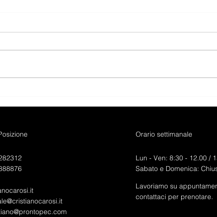
AUDI Q3 SPORTBACK 40
AUD
TFSI QUATTRO S-TRONIC
ADV
S-LINE EDITION
EXCLUSIVE.
 Posizione
Orario settimanale
282312
Lun - Ven: 8:30 - 12.00 /
1
888876
Sabato e Domenica: Chius
Lavoriamo su appuntamen
anocarosi.it
contattaci per prenotare.
e@cristianocarosi.it
stiano@prontopec.com