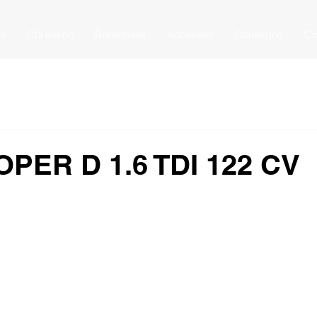
e
Chi siamo
Recensioni
Accessori
Consegne
Co
OPER D 1.6 TDI 122 CV