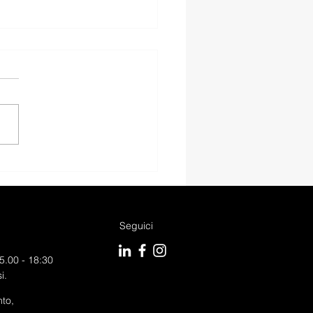
I Q2 ADMIRED
ANCED S-TRONIC.
Seguici
5.00 - 18:30
i.
to,