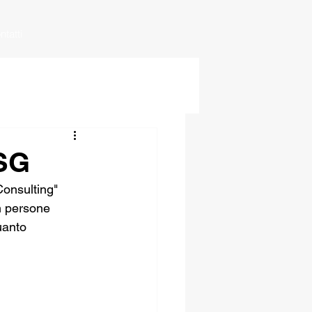
ntatti
SG
Consulting" 
m persone 
uanto 