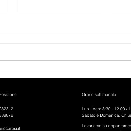
AUDI Q3 SPORTBACK 40
AUD
TFSI QUATTRO S-TRONIC
ADV
S-LINE EDITION
EXCLUSIVE.
 Posizione
Orario settimanale
282312
Lun - Ven: 8:30 - 12.00 /
1
888876
Sabato e Domenica: Chius
Lavoriamo su appuntamen
anocarosi.it