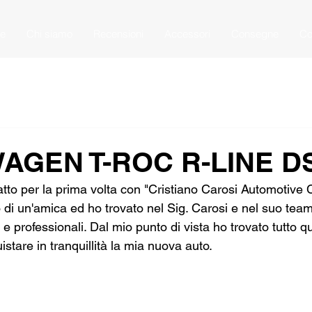
e
Chi siamo
Recensioni
Accessori
Consegne
Co
AGEN T-ROC R-LINE D
tto per la prima volta con "Cristiano Carosi Automotive 
 di un'amica ed ho trovato nel Sig. Carosi e nel suo tea
e e professionali. Dal mio punto di vista ho trovato tutto q
stare in tranquillità la mia nuova auto.