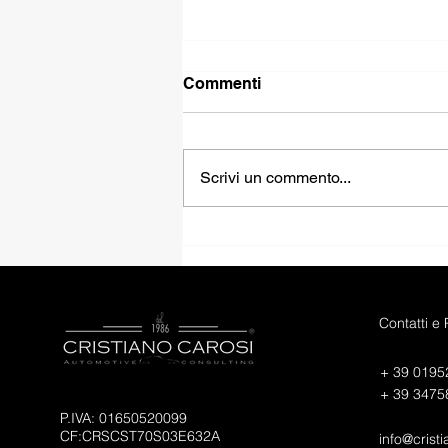
Commenti
Scrivi un commento...
FIAT PANDINA HYBRID
ICON
Contatti e
+ 39 0195
+ 39 3475
P.IVA: 01650520099
CF:CRSCST70S03E632A
info@cristi