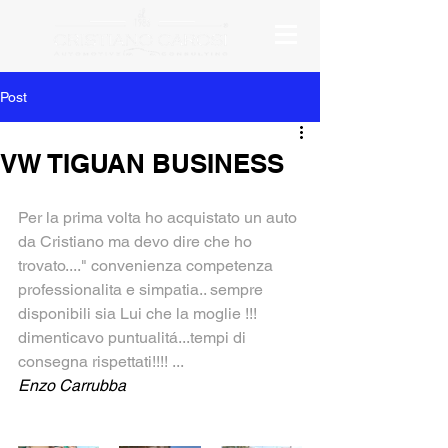
Post
VW TIGUAN BUSINESS
Per la prima volta ho acquistato un auto 
da Cristiano ma devo dire che ho 
trovato...." convenienza competenza 
professionalita e simpatia.. sempre 
disponibili sia Lui che la moglie !!! 
dimenticavo puntualitá...tempi di 
consegna rispettati!!!! ...
Enzo Carrubba