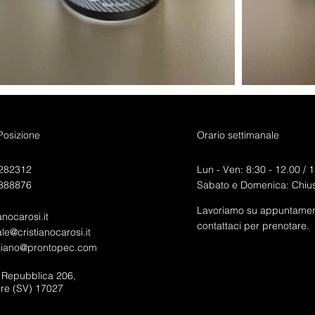
 Posizione
Orario settimanale
282312
Lun - Ven: 8:30 - 12.00 /
1
888876
Sabato e Domenica: Chius
Lavoriamo su appuntamen
anocarosi.it
contattaci per prenotare.
e@cristianocarosi.it
stiano@prontopec.com
a Repubblica 206,
ure (SV) 17027