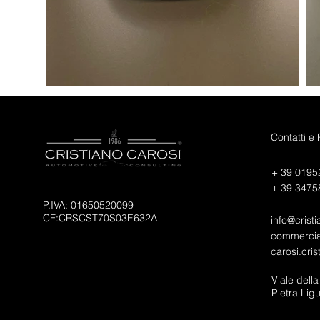
Contatti e
+ 39 0195
+ 39 3475
P.IVA: 01650520099
CF:CRSCST70S03E632A
info@cristi
commercial
carosi.cri
Viale dell
Pietra Lig